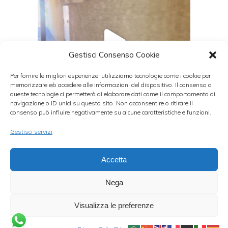
Gestisci Consenso Cookie
Per fornire le migliori esperienze, utilizziamo tecnologie come i cookie per
memorizzare e/o accedere alle informazioni del dispositivo. Il consenso a
queste tecnologie ci permetterà di elaborare dati come il comportamento di
navigazione o ID unici su questo sito. Non acconsentire o ritirare il
consenso può influire negativamente su alcune caratteristiche e funzioni.
Gestisci servizi
Seguire Instagram
Accetta
Nega
Visualizza le preferenze
Designed by
WebVox.it
Seguici sui nostri canali social
Facebook
Twitter
Instagram