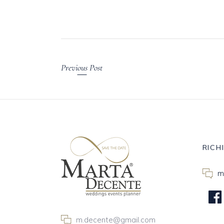
Previous Post
RICH
m
m.decente@gmail.com