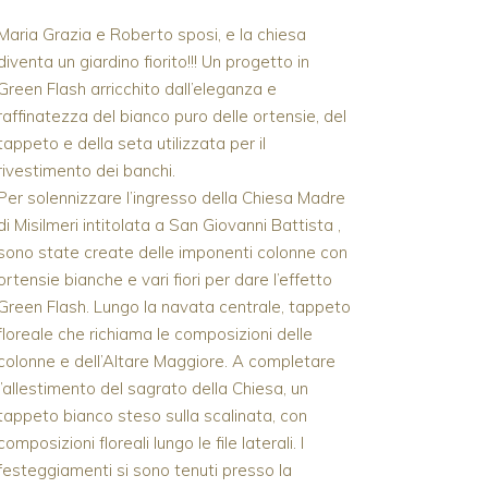
Maria Grazia e Roberto sposi, e la chiesa
diventa un giardino fiorito!!! Un progetto in
Green Flash arricchito dall’eleganza e
raffinatezza del bianco puro delle ortensie, del
tappeto e della seta utilizzata per il
rivestimento dei banchi.
Per solennizzare l’ingresso della Chiesa Madre
di Misilmeri intitolata a San Giovanni Battista ,
sono state create delle imponenti colonne con
ortensie bianche e vari fiori per dare l’effetto
Green Flash. Lungo la navata centrale, tappeto
floreale che richiama le composizioni delle
colonne e dell’Altare Maggiore. A completare
l’allestimento del sagrato della Chiesa, un
tappeto bianco steso sulla scalinata, con
composizioni floreali lungo le file laterali. I
festeggiamenti si sono tenuti presso la