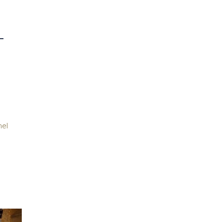
L
nel