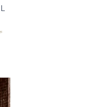
AL
ei