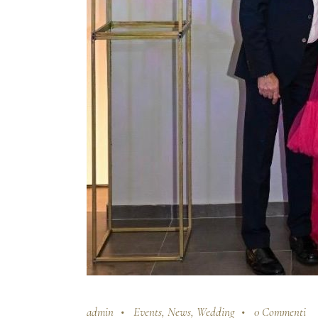
admin
Events
,
News
,
Wedding
0 Commenti