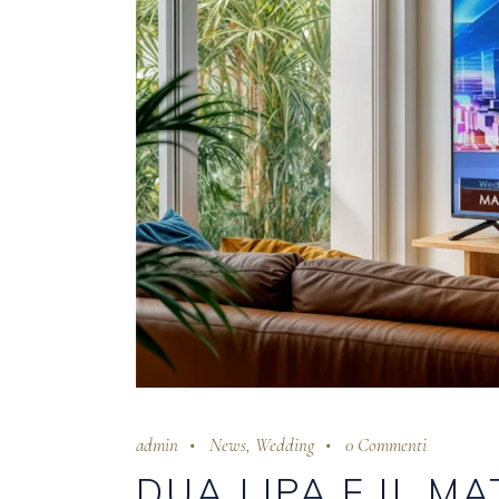
admin
News
,
Wedding
0 Commenti
DUA LIPA E IL M