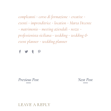
compleanni
corso di formazione
creative
-
-
-
eventi
imprenditrice
location
Marta Decente
-
-
-
matrimonio
meeting aziendali
nozze
-
-
-
-
professionista siciliana
wedding
wedding &
-
-
event planner
wedding planner
-
Previous Post
Next Post
LEAVE A REPLY